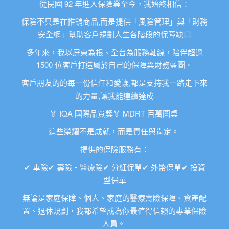
92
從民國
年進入保險業至今，我始終相信：
,
保險不只是在推銷商品
而是提供「風險管理」與「財務
安全網」幫助客戶規劃人生各階段的保障缺口
多年來，我以屏東為根、全台為服務軸線，陪伴超過
1500
位客戶打造屬於自己的保障與財務藍圖。
,
客戶朋友的的每一份信任和愛護
都是支持我一路走下來
,
的力量
讓我能連續達成
IQA
MDRT
🏅
🏅
國際品質獎
百萬圓桌
這些榮耀不是成就，而是責任與肯定。
提供的保險服務有：
✔
✔
✔
✔
✔
車險
壽險・醫療險
分紅保單
外幣保單
投資
型保單
無論是家庭保障、個人、家庭的醫療壽險保障、資產配
置、退休規劃，我都希望成為你最值得信賴的專業保險
人員。